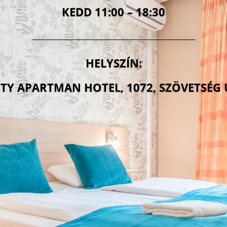
KEDD 11:00 – 18:30
HELYSZÍN:
TY APARTMAN HOTEL, 1072, SZÖVETSÉG 