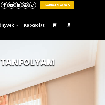
TANÁCSADÁS
önyvek
Kapcsolat
Ő TANFOLYAM