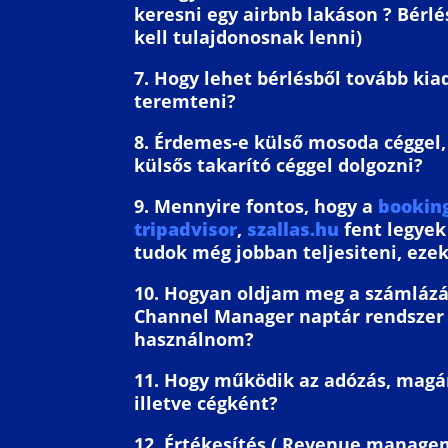
keresni egy airbnb lakáson ? Bérlé
kell tulajdonosnak lenni)
7. Hogy lehet bérlésből tovább kiad
teremteni?
8. Érdemes-e külső mosoda céggel,
külsős takarító céggel dolgozni?
9. Mennyire fontos, hogy a
bookin
tripadvisor
,
szallas.hu
fent legyek
tudok még jobban teljesiteni, eze
10. Hogyan oldjam meg a számlázá
Channel Manager naptár rendszer
használnom?
11. Hogy működik az adózás, mag
illetve cégként?
12. Értékesítés ( Revenue manage