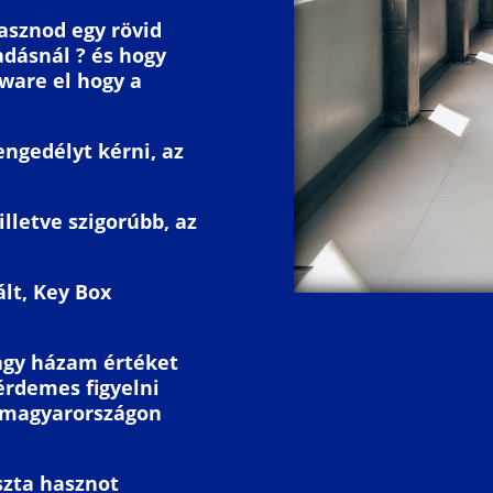
hasznod egy rövid
adásnál ? és hogy
tware el hogy a
engedélyt kérni, az
lletve szigorúbb, az
lt, Key Box
agy házam értéket
 érdemes figyelni
 magyarországon
iszta hasznot