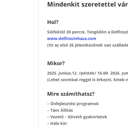
Mindenkit szeretettel vá
Hol?
Siófoktól 20 percre, Tengődön a Delfins
www.delfinszivhaza.com
(Itt az első 26 jelentkezőnek van szállás
Mikor?
2025. Junius.12. /péntek/ 16.00- 2026. Ju
(Lehet szombat reggel is érkezni, kinek
Mire számíthatsz?
– Önfejlesztési programok
– Tánc Állítás
– Vezető – Követő gyakorlatok
– Hála kör