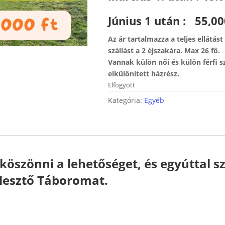
Június 1 után : 55,00
Az ár tartalmazza a teljes ellátást
szállást a 2 éjszakára. Max 26 fő.
Vannak külön női és külön férfi 
elkülönített házrész.
Elfogyott
Kategória:
Egyéb
szönni a lehetőséget, és egyúttal szí
jlesztő Táboromat.