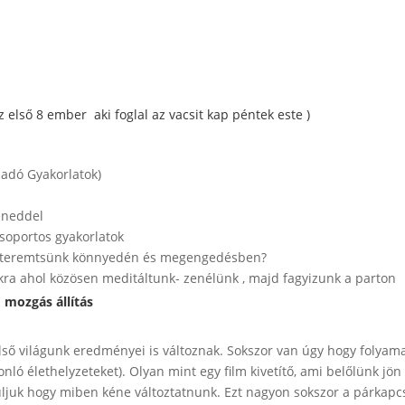
z első 8 ember aki foglal az vacsit kap péntek este )
ladó Gyakorlatok)
éneddel
csoportos gyakorlatok
an teremtsünk könnyedén és megengedésben?
kra ahol közösen meditáltunk- zenélünk , majd fagyizunk a parton
ad mozgás
állítás
külső világunk eredményei is változnak. Sokszor van úgy hogy folya
ló élethelyzeteket). Olyan mint egy film kivetítő, ami belőlünk jön
ljuk hogy miben kéne változtatnunk. Ezt nagyon sokszor a párkap