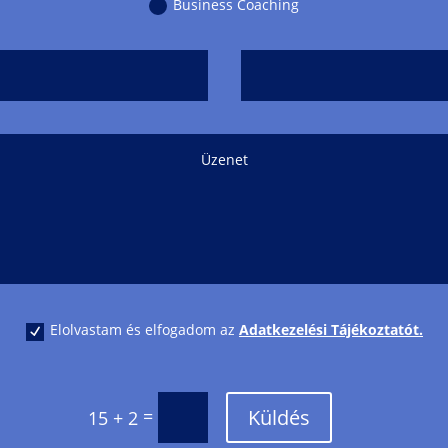
Business Coaching
Elolvastam és elfogadom az
Adatkezelési Tájékoztatót.
Küldés
=
15 + 2