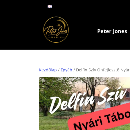
Peter Jones
Kezdőlap
/
Egyéb
/ Delfin Szív Önfejlesztő Nyár