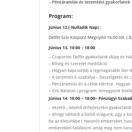
– Pénzáramlás és teremtési gyakorlatok
Program:
Június 12.( Nulladik Nap) :
Delfin Szív Központ Megnyitó 16:00-tól. ( A
Június 13. 10:00 – 18:00
– Csoportos Delfin gyakorlatok (Alap és Ha
– Bőség és szeretet meditáció
– Hogyan kapcsolódj a legmagasabb iker-
– A teremtés 6 szabálya – beszélgetés és 
– Pénzáramlás és a célok elérése- Hogy
+ Esti Balaton-i program: lemegyünk Siofo
Június 14. 10:00 – 18:00
– Pénzügyi Szab
– Vezető – követő önfejlesztési gyakorlatok
– Ahogy változik a belső világunk, úgy a 
be az életünkbe ( Hasonló embereket, hason
emberekkel találkozni amíg meg nem tanu