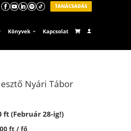
TANÁCSADÁS
Könyvek
Kapcsolat
jlesztő Nyári Tábor
 ft (Február 28-ig!)
00 ft / fő