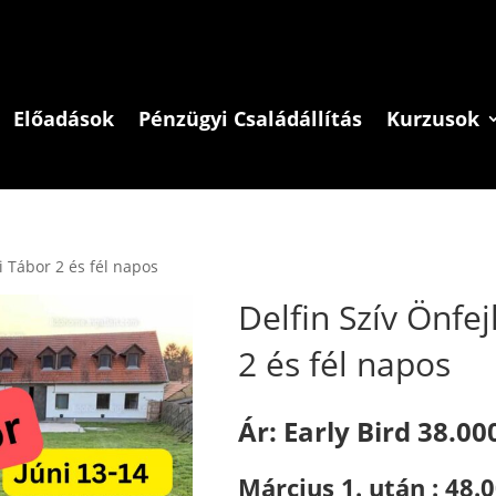
Előadások
Pénzügyi Családállítás
Kurzusok
i Tábor 2 és fél napos
Delfin Szív Önfe
2 és fél napos
Ár: Early Bird 38.000
Március 1. után : 48.0