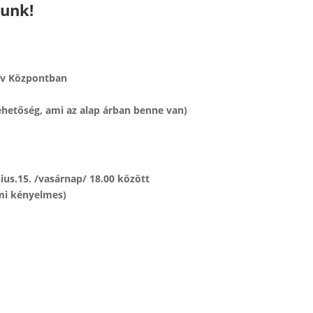
runk!
zív Központban
lehetőség, ami az alap árban benne van)
nius.15. /vasárnap/ 18.00 között
-mi kényelmes)