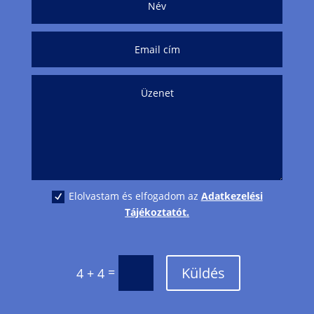
Elolvastam és elfogadom az
Adatkezelési
Tájékoztatót.
Küldés
=
4 + 4