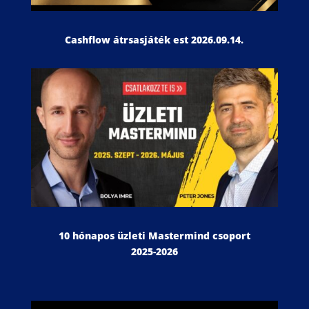
Cashflow átrsasjáték est 2026.09.14.
10 hónapos üzleti Mastermind csoport
2025-2026