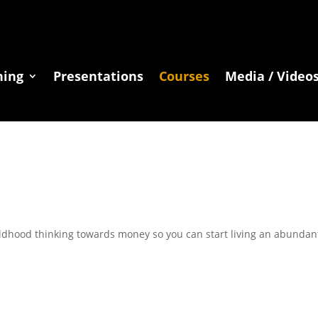
hing
Presentations
Courses
Media / Video
ldhood thinking towards money so you can start living an abundant, f