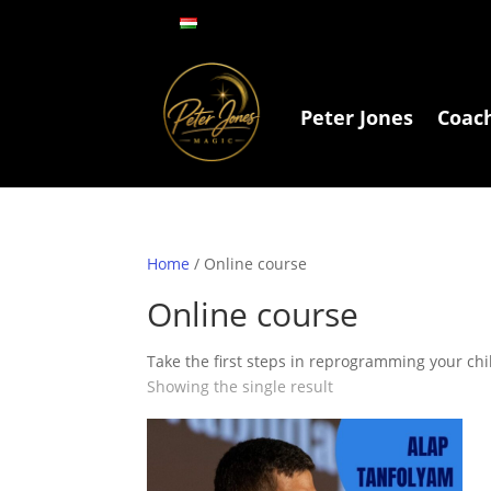
Peter Jones
Coac
Home
/ Online course
Online course
Take the first steps in reprogramming your chi
Showing the single result