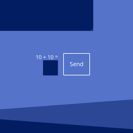
=
10 + 10
Send