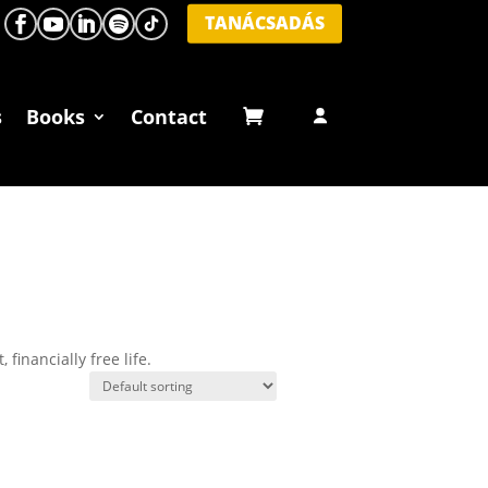
TANÁCSADÁS
s
Books
Contact
inancially free life.