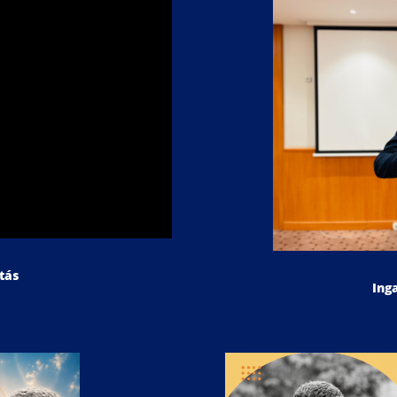
tás
Ing