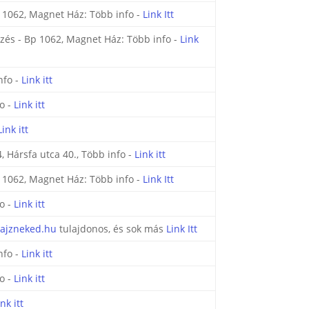
p 1062, Magnet Ház: Több info -
Link Itt
épzés - Bp 1062, Magnet Ház: Több info -
Link
nfo -
Link itt
o -
Link itt
Link itt
, Hársfa utca 40., Több info -
Link itt
p 1062, Magnet Ház: Több info -
Link Itt
o -
Link itt
rajzneked.hu
tulajdonos, és sok más
Link Itt
nfo -
Link itt
o -
Link itt
ink itt