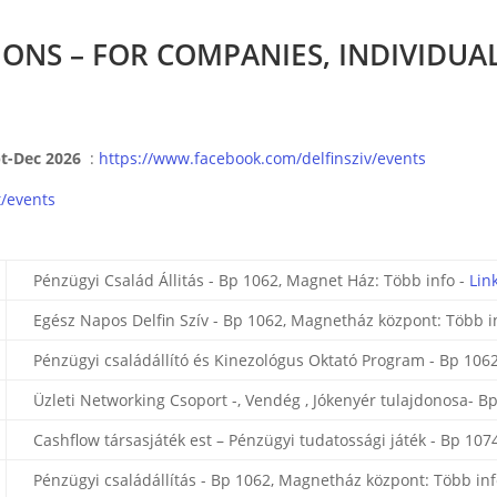
ONS – FOR COMPANIES, INDIVIDUA
pt-Dec 2026
:
https://www.facebook.com/delfinsziv/events
/events
Pénzügyi Család Állitás - Bp 1062, Magnet Ház: Több info -
Link
Egész Napos Delfin Szív - Bp 1062, Magnetház központ: Több i
Pénzügyi családállító és Kinezológus Oktató Program - Bp 106
Üzleti Networking Csoport -, Vendég , Jókenyér tulajdonosa- Bp
Cashflow társasjáték est – Pénzügyi tudatossági játék - Bp 1074
Pénzügyi családállítás - Bp 1062, Magnetház központ: Több inf