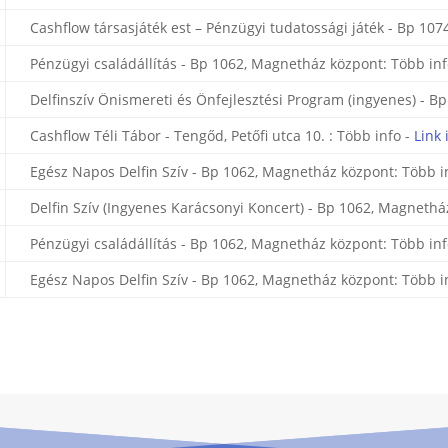
Cashflow társasjáték est – Pénzügyi tudatossági játék - Bp 1074
Pénzügyi családállítás - Bp 1062, Magnetház központ: Több inf
Delfinszív Önismereti és Önfejlesztési Program (ingyenes) - B
Cashflow Téli Tábor - Tengőd, Petőfi utca 10. : Több info -
Link 
Egész Napos Delfin Szív - Bp 1062, Magnetház központ: Több i
Delfin Szív (Ingyenes Karácsonyi Koncert) - Bp 1062, Magnethá
Pénzügyi családállítás - Bp 1062, Magnetház központ: Több inf
Egész Napos Delfin Szív - Bp 1062, Magnetház központ: Több i