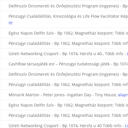
Delfinszív Önismereti és Önfejlesztési Program (ingyenes) - B
Pénzügyi Családállítás, Kineziológia és Life Flow Facilitátor K
itt
Egész Napos Delfin Szív - Bp 1062, Magnetház központ: Több i
Pénzügyi családállítás - Bp 1062, Magnetház központ: Több inf
Üzleti Networking Csoport - Bp 1074, Hársfa u 40., Több info -
Cashflow társasjáték est – Pénzügyi tudatossági játék - Bp 1074
Delfinszív Önismereti és Önfejlesztési Program (ingyenes) - B
Pénzügyi családállítás - Bp 1062, Magnetház központ: Több inf
Mlinarik Márton - Peter Jones- Ingatlan Day - TIny House,
alap
Egész Napos Delfin Szív - Bp 1062, Magnetház központ: Több i
Pénzügyi családállítás - Bp 1062, Magnetház központ: Több inf
Üzleti Networking Csoport - Bp 1074, Hársfa u 40 Több info -
L