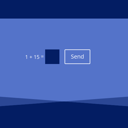
Send
=
1 + 15