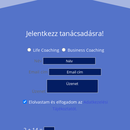
Jelentkezz tanácsadásra!
Life Coaching
Business Coaching
Név
Email cím
Üzenet
Elolvastam és elfogadom az
Adatkezelési
Tájékoztatót.
2 + 14
=