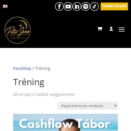
TANÁCSADÁS
Kezdőlap
/ Tréning
Tréning
Mind a(z) 6 találat megjelenítve