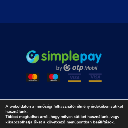
A weboldalon a minőségi felhasználói élmény érdekében sütiket
használunk.
Adatkezelési Tájékoztató
|
Általános Szerződési Feltételek
Többet megtudhat arról, hogy milyen sütiket használunk, vagy
beállítások
.
kikapcsolhatja őket a következő menüpontban
Copyright
©
Minden jog fenntartva. |
Peter Jones Magic