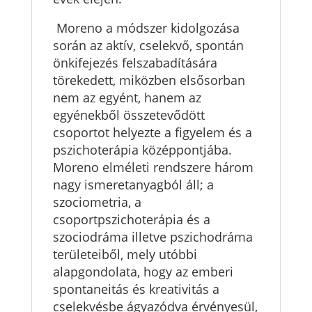
Moreno a módszer kidolgozása
során az aktív, cselekvő, spontán
önkifejezés felszabadítására
törekedett, miközben elsősorban
nem az egyént, hanem az
egyénekből összetevődött
csoportot helyezte a figyelem és a
pszichoterápia középpontjába.
Moreno elméleti rendszere három
nagy ismeretanyagból áll; a
szociometria, a
csoportpszichoterápia és a
szociodráma illetve pszichodráma
területeiből, mely utóbbi
alapgondolata, hogy az emberi
spontaneitás és kreativitás a
cselekvésbe ágyazódva érvényesül,