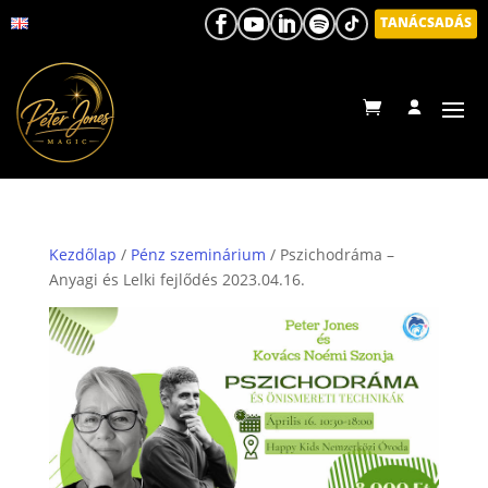
TANÁCSADÁS
Kezdőlap
/
Pénz szeminárium
/ Pszichodráma –
Anyagi és Lelki fejlődés 2023.04.16.