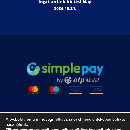
Ingatlan befektetési Nap
2026.10.24.
A weboldalon a minőségi felhasználói élmény érdekében sütiket
használunk.
Adatkezelési Tájékoztató
|
Általános Szerződési Feltételek
Többet megtudhat arról, hogy milyen sütiket használunk, vagy