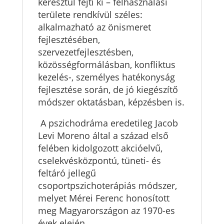
keresztül fejti ki – felhasználási
területe rendkívül széles:
alkalmazható az önismeret
fejlesztésében,
szervezetfejlesztésben,
közösségformálásban, konfliktus
kezelés-, személyes hatékonyság
fejlesztése során, de jó kiegészítő
módszer oktatásban, képzésben is.
A pszichodráma eredetileg Jacob
Levi Moreno által a század első
felében kidolgozott akcióelvű,
cselekvésközpontú, tüneti- és
feltáró jellegű
csoportpszichoterápiás módszer,
melyet Mérei Ferenc honosított
meg Magyarországon az 1970-es
évek elején.