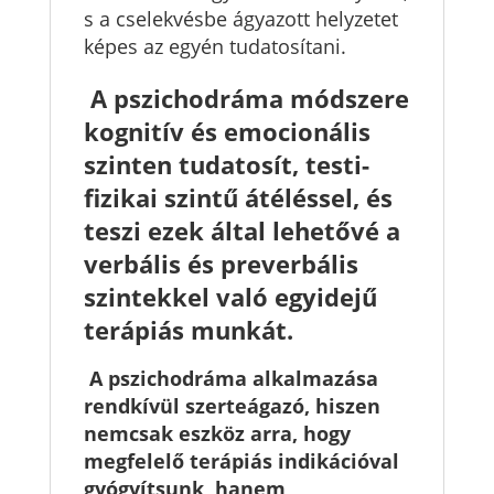
s a cselekvésbe ágyazott helyzetet
képes az egyén tudatosítani.
A pszichodráma módszere
kognitív és emocionális
szinten tudatosít, testi-
fizikai szintű átéléssel, és
teszi ezek által lehetővé a
verbális és preverbális
szintekkel való egyidejű
terápiás munkát.
A pszichodráma alkalmazása
rendkívül szerteágazó, hiszen
nemcsak eszköz arra, hogy
megfelelő terápiás indikációval
gyógyítsunk, hanem