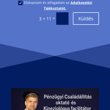
Elolvastam és elfogadom az
Adatkezelési
Tájékoztatót.
Küldés
=
3 + 11