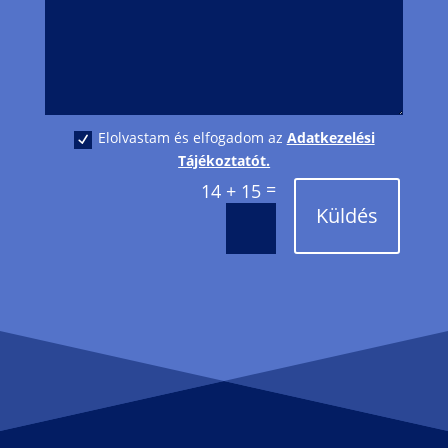
Elolvastam és elfogadom az
Adatkezelési
Tájékoztatót.
=
14 + 15
Küldés