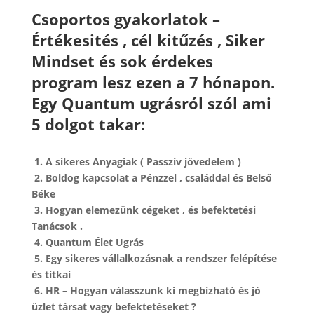
Csoportos gyakorlatok –
Értékesités , cél kitűzés , Siker
Mindset és sok érdekes
program lesz ezen a 7 hónapon.
Egy Quantum ugrásról szól ami
5 dolgot takar:
1. A sikeres Anyagiak ( Passzív jövedelem )
2. Boldog kapcsolat a Pénzzel , családdal és Belső
Béke
3. Hogyan elemezünk cégeket , és befektetési
Tanácsok .
4. Quantum Élet Ugrás
5. Egy sikeres vállalkozásnak a rendszer felépítése
és titkai
6. HR – Hogyan válasszunk ki megbízható és jó
üzlet társat vagy befektetéseket ?