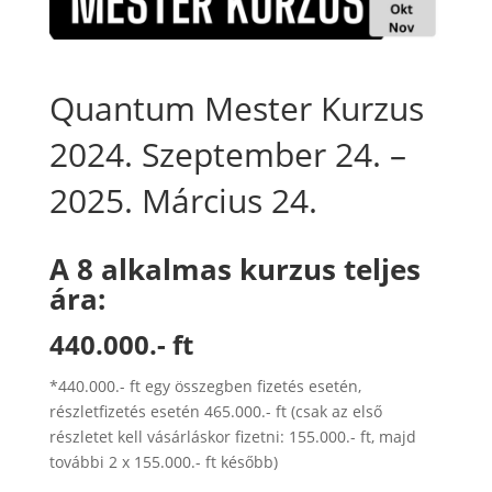
Quantum Mester Kurzus
2024. Szeptember 24. –
2025. Március 24.
A 8 alkalmas kurzus teljes
ára:
440.000.- ft
*440.000.- ft egy összegben fizetés esetén,
részletfizetés esetén 465.000.- ft (csak az első
részletet kell vásárláskor fizetni: 155.000.- ft, majd
további 2 x 155.000.- ft később)