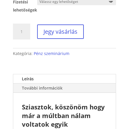
Fizetési
lehetőségek
Quantum
Jegy vásárlás
Mester
Kurzus
2024.
Szeptember
Kategória:
Pénz szeminárium
24.
-
2025.
Leírás
Március
24.
További információk
mennyiség
Sziasztok, köszönöm hogy
már a múltban nálam
voltatok egyik